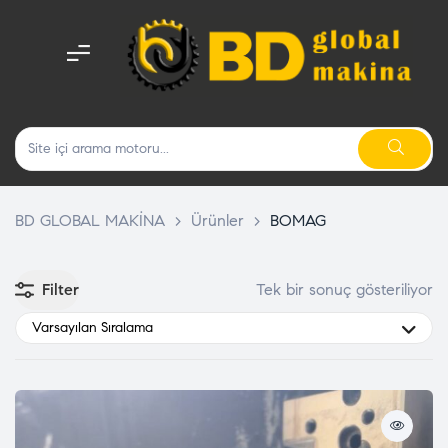
BD GLOBAL MAKİNA
>
Ürünler
>
BOMAG
Filter
Tek bir sonuç gösteriliyor
Varsayılan Sıralama