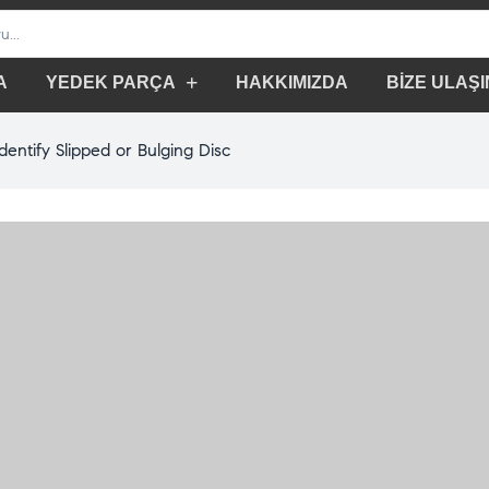
A
YEDEK PARÇA
HAKKIMIZDA
BİZE ULAŞI
dentify Slipped or Bulging Disc