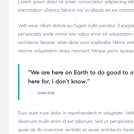
Lorem ipsum dolor sit amet, consectetur adipisicing el
exercitation ullamco laboris nisi ut aliquip ex ea comm
Velit esse cillum dolore eu fugiat nulla pariatur. Excep
perspiciatis unde omnis iste natus error sit voluptate
architecto beatae vitae dicta sunt explicabo. Nemo eni
ratione voluptatem sequi nesciunt. Neque porro quisqu
“We are here on Earth to do good to o
here for, I don’t know.”
JOHN DOE
Duis aute irure dolor in reprehenderit in voluptate. Veli
deserunt mollit anim id est laborum. Sed ut perspicia
quae ab illo inventore veritatis et quasi architecto be