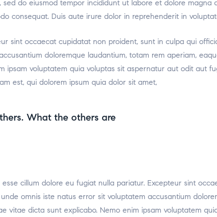
it, sed do eiusmod tempor incididunt ut labore et dolore magna 
odo consequat. Duis aute irure dolor in reprehenderit in voluptat
teur sint occaecat cupidatat non proident, sunt in culpa qui offic
m accusantium doloremque laudantium, totam rem aperiam, eaque i
m ipsam voluptatem quia voluptas sit aspernatur aut odit aut f
am est, qui dolorem ipsum quia dolor sit amet,
thers. What the others are
t esse cillum dolore eu fugiat nulla pariatur. Excepteur sint occa
tis unde omnis iste natus error sit voluptatem accusantium dol
atae vitae dicta sunt explicabo. Nemo enim ipsam voluptatem quia 